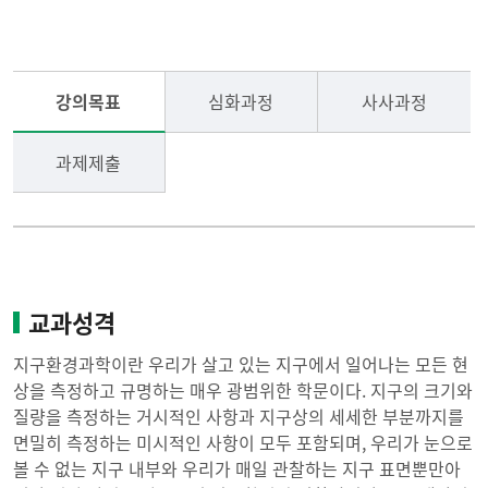
열린광장
중학 화학반
강의목표
심화과정
사사과정
학생선발
중학 생명과학반
과제제출
관련사이트
중학 지구환경과학반
중학 정보과학반
교과성격
초등융합과학 A반
지구환경과학이란 우리가 살고 있는 지구에서 일어나는 모든 현
상을 측정하고 규명하는 매우 광범위한 학문이다. 지구의 크기와
초등융합과학 B반
질량을 측정하는 거시적인 사항과 지구상의 세세한 부분까지를
면밀히 측정하는 미시적인 사항이 모두 포함되며, 우리가 눈으로
볼 수 없는 지구 내부와 우리가 매일 관찰하는 지구 표면뿐만아
초등사사반