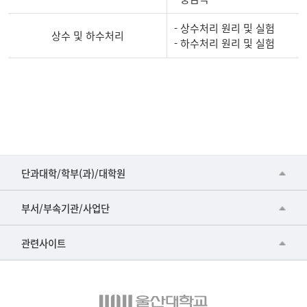
- 상수처리 원리 및 실험
상수 및 하수처리
- 하수처리 원리 및 실험
중
학
지
구
환
경
■인문대학
과
단과대학/학부(과)/대학원
학
▷국어국문학부
공동기기센터
반
부서/부속기관/사업단
▷영어영문학과
공학교육혁신센터
건강가정지원센터
관련사이트
▷일본어·일본학과
과학영재교육원
교수협의회
▷중국어·중국학과
교무처교직팀
구내(경남)은행
▷프랑스어·프랑스학과
국어문화원