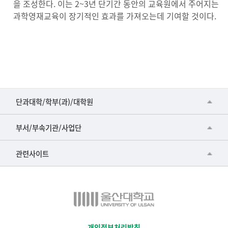
을 조성한다. 이는 2~3년 단기간 동안의 교육원에서 주어지는
과학영재교육이 장기적인 효과를 가져오는데 기여할 것이다.
■인문대학
단과대학/학부(과)/대학원
▷국어국문학부
공동기기센터
부서/부속기관/사업단
▷영어영문학과
공학교육혁신센터
건강가정지원센터
관련사이트
▷일본어·일본학과
과학영재교육원
교수협의회
▷중국어·중국학과
교무처교직팀
구내(경남)은행
▷프랑스어·프랑스학과
국어문화원
노동조합
▷스페인·중남미학과
국제교류처
생명윤리위원회
개인정보처리방침